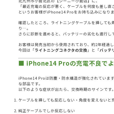
北九州市小倉北区の【ジーニー小倉店】に、
「最近充電の反応が悪く、ケーブルを何度も差し直
というお客様がiPhone14 Proをお持ち込みになり
確認したところ、ライトニングケーブルを挿しても
り…。
さらに診断を進めると、バッテリーの劣化も進行して
お客様は発売当初から使用されており、約2年経過したiP
今回は「
ライトニングコネクタの交換
」と「
バッテ
■ iPhone14 Proの充電不良
iPhone14 Proは防塵・防水構造が強化されて
な部品です。
以下のような症状が出たら、交換時期のサインです
ケーブルを挿しても反応しない・角度を変えないと
純正ケーブルでしか反応しない