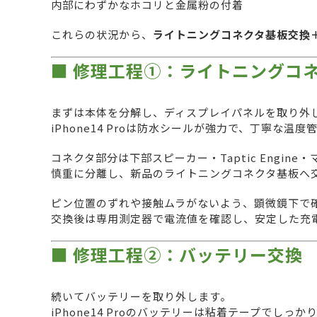
内部にわずかなホコリと金属粉の付着
これらの状況から、
ライトニングコネクタ基板交換
■ 修理工程①：ライトニングコ
まずは本体を分解し、ディスプレイパネルを取り外
iPhone14 Proは防水シールが強力で、丁寧な温
コネクタ部分は下部スピーカー・Taptic Engi
慎重に分離し、新品のライトニングコネクタ基板へ
ピン位置のずれや接触ムラがないよう、顕微鏡下で
交換後は専用測定器で電流値を確認し、安定した充
■ 修理工程②：バッテリー交換
続いてバッテリーを取り外します。
iPhone14 Proのバッテリーは粘着テープでし