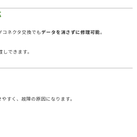
応
グコネクタ交換でも
データを消さずに修理可能
。
お渡しできます。
。
やすく、故障の原因になります。