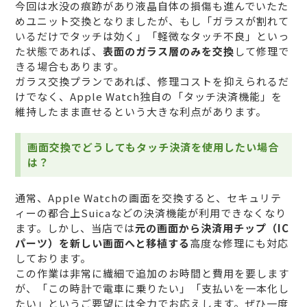
今回は水没の痕跡があり液晶自体の損傷も進んでいたた
めユニット交換となりましたが、もし「ガラスが割れて
いるだけでタッチは効く」「軽微なタッチ不良」といっ
た状態であれば、
表面のガラス層のみを交換
して修理で
きる場合もあります。
ガラス交換プランであれば、修理コストを抑えられるだ
けでなく、Apple Watch独自の「タッチ決済機能」を
維持したまま直せるという大きな利点があります。
画面交換でどうしてもタッチ決済を使用したい場合
は？
通常、Apple Watchの画面を交換すると、セキュリテ
ィーの都合上Suicaなどの決済機能が利用できなくなり
ます。しかし、当店では
元の画面から決済用チップ（IC
パーツ）を新しい画面へと移植する
高度な修理にも対応
しております。
この作業は非常に繊細で追加のお時間と費用を要します
が、「この時計で電車に乗りたい」「支払いを一本化し
たい」というご要望には全力でお応えします。ぜひ一度