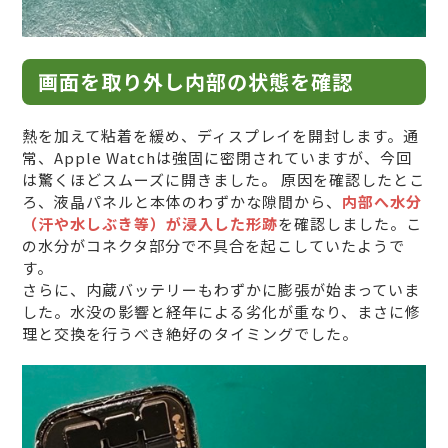
画面を取り外し内部の状態を確認
熱を加えて粘着を緩め、ディスプレイを開封します。通
常、Apple Watchは強固に密閉されていますが、今回
は驚くほどスムーズに開きました。 原因を確認したとこ
ろ、液晶パネルと本体のわずかな隙間から、
内部へ水分
（汗や水しぶき等）が浸入した形跡
を確認しました。こ
の水分がコネクタ部分で不具合を起こしていたようで
す。
さらに、内蔵バッテリーもわずかに膨張が始まっていま
した。水没の影響と経年による劣化が重なり、まさに修
理と交換を行うべき絶好のタイミングでした。