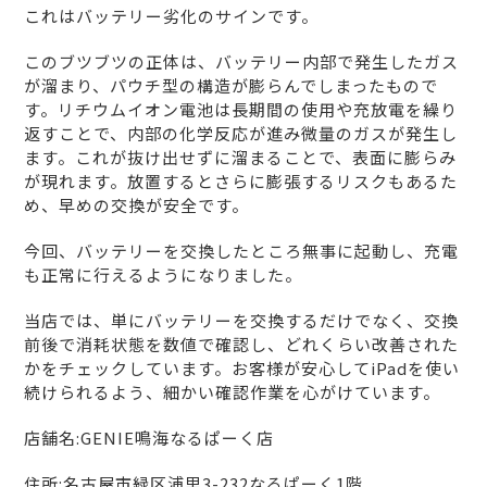
これはバッテリー劣化のサインです。
このブツブツの正体は、バッテリー内部で発生したガス
が溜まり、パウチ型の構造が膨らんでしまったもので
す。リチウムイオン電池は長期間の使用や充放電を繰り
返すことで、内部の化学反応が進み微量のガスが発生し
ます。これが抜け出せずに溜まることで、表面に膨らみ
が現れます。放置するとさらに膨張するリスクもあるた
め、早めの交換が安全です。
今回、バッテリーを交換したところ無事に起動し、充電
も正常に行えるようになりました。
当店では、単にバッテリーを交換するだけでなく、交換
前後で消耗状態を数値で確認し、どれくらい改善された
かをチェックしています。お客様が安心してiPadを使い
続けられるよう、細かい確認作業を心がけています。
店舗名:GENIE鳴海なるぱーく店
住所:名古屋市緑区浦里3-232なるぱーく1階