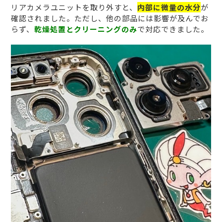
リアカメラユニットを取り外すと、
内部に微量の水分
が
確認されました。ただし、他の部品には影響が及んでお
らず、
乾燥処置とクリーニングのみ
で対応できました。