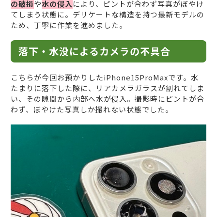
の破損
や
水の侵入
により、ピントが合わず写真がぼやけ
てしまう状態に。デリケートな構造を持つ最新モデルの
ため、丁寧に作業を進めました。
落下・水没によるカメラの不具合
こちらが今回お預かりしたiPhone15ProMaxです。水
たまりに落下した際に、リアカメラガラスが割れてしま
い、その隙間から内部へ水が侵入。撮影時にピントが合
わず、ぼやけた写真しか撮れない状態でした。