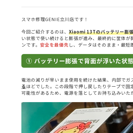
スマホ修理GENIE立川店です！
今回ご紹介するのは、
Xiaomi 13Tのバッテリー膨
い状態で使い続けると膨張が進み、最終的に筐体が
ンです。
安全を最優先
し、データはそのまま・最短
① バッテリー膨張で背面が浮いた状
電池の減りが早いまま使用を続けた結果、内部でガ
る
ほどでした。この段階で押し戻したりテープで固
可能性があるため、電源を落としてお持ち込みいた