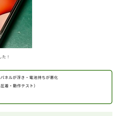
した！
り背面パネルが浮き・電池持ちが悪化
再圧着・動作テスト）