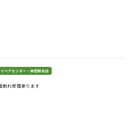
マホリペアセンター・神田駅前店
 画面割れ修理承ります