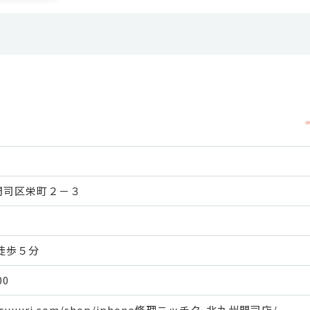
門司区栄町２－３
徒歩５分
00
hin-syuuri.com/shop/iphone修理ニッチク-北九州門司店/