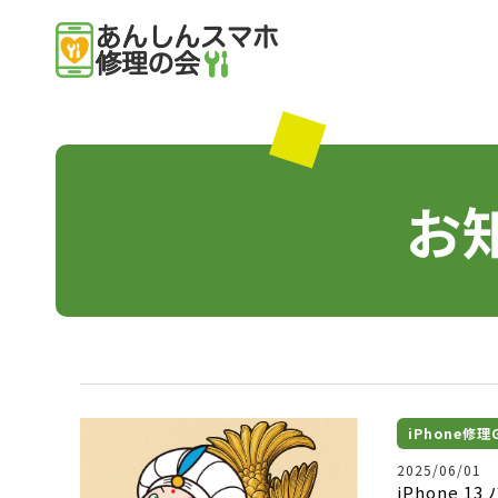
お
iPhone修
2025/06/01
iPhone